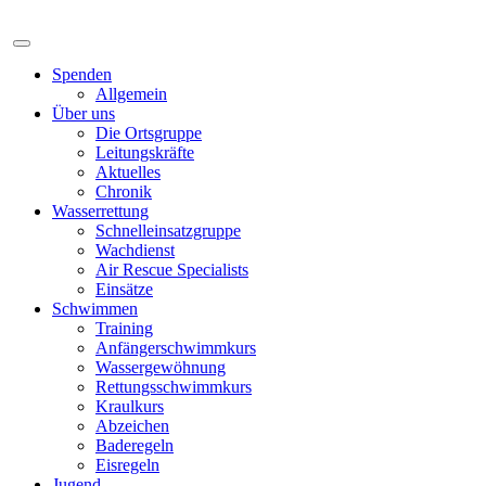
Spenden
Allgemein
Über uns
Die Ortsgruppe
Leitungskräfte
Aktuelles
Chronik
Wasserrettung
Schnelleinsatzgruppe
Wachdienst
Air Rescue Specialists
Einsätze
Schwimmen
Training
Anfängerschwimmkurs
Wassergewöhnung
Rettungsschwimmkurs
Kraulkurs
Abzeichen
Baderegeln
Eisregeln
Jugend