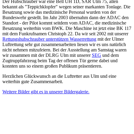
Der Hubschrauber war eine Bell UH 1D, SAR Ulm 75, allen
bekannt als "Teppichklopfer" wegen seiner markanten Ton­lage. Die
Besatzung sowie das medizinische Personal wurden von der
Bundes­wehr gestellt. Im Jahr 2003 übernahm dann der ADAC den
Standort - der Pilot kommt seitdem vom ADAC, die medizinische
Besatzung weiterhin vom BWK. Die Maschine ist jetzt eine BK 117
mit dem Funk­rufnamen Christoph 22. Da wir seit 2002 mit unserer
Rettungs­hubschrauber unter­stützen Wasser­rettung
mit der Ulmer
Luft­rettung sehr gut zusammen­arbeiten liesen wir es uns natürlich
nicht nehmen mit­zufeiern. Bei der Aus­stellung am Samstag waren
wir zusammen mit der DLRG Ulm mit unserer
SEG
und dem
Zugtruppfahrzeug beim Tag der offenen Tür gerne dabei und
konnten uns so einem großen Publikum präsentieren.
Herzlichen Glückwunsch an die Luftretter aus Ulm und eine
weiterhin gute Zusammenarbeit.
Weitere Bilder gibt es in unserer Bildergalerie.