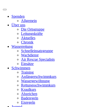
Spenden
Allgemein
Über uns
Die Ortsgruppe
Leitungskräfte
Aktuelles
Chronik
Wasserrettung
Schnelleinsatzgruppe
Wachdienst
Air Rescue Specialists
Einsätze
Schwimmen
Training
Anfängerschwimmkurs
Wassergewöhnung
Rettungsschwimmkurs
Kraulkurs
Abzeichen
Baderegeln
Eisregeln
Jugend