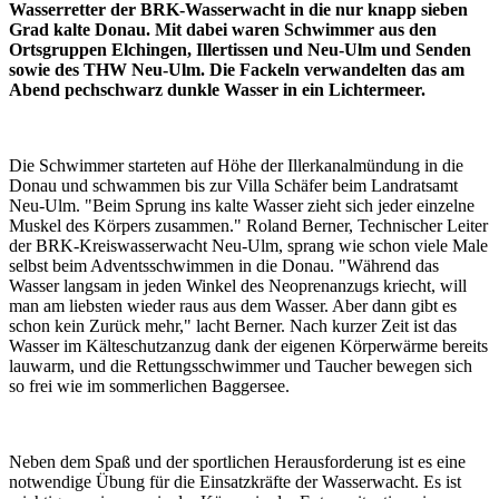
Wasserretter der BRK-Wasserwacht in die nur knapp sieben
Grad kalte Donau. Mit dabei waren Schwimmer aus den
Ortsgruppen Elchingen, Illertissen und Neu-Ulm und Senden
sowie des THW Neu-Ulm. Die Fackeln verwandelten das am
Abend pechschwarz dunkle Wasser in ein Lichtermeer.
Die Schwimmer starteten auf Höhe der Illerkanalmündung in die
Donau und schwammen bis zur Villa Schäfer beim Landratsamt
Neu-Ulm. "Beim Sprung ins kalte Wasser zieht sich jeder einzelne
Muskel des Körpers zusammen." Roland Berner, Technischer Leiter
der BRK-Kreiswasserwacht Neu-Ulm, sprang wie schon viele Male
selbst beim Adventsschwimmen in die Donau. "Während das
Wasser langsam in jeden Winkel des Neoprenanzugs kriecht, will
man am liebsten wieder raus aus dem Wasser. Aber dann gibt es
schon kein Zurück mehr," lacht Berner. Nach kurzer Zeit ist das
Wasser im Kälteschutzanzug dank der eigenen Körperwärme bereits
lauwarm, und die Rettungsschwimmer und Taucher bewegen sich
so frei wie im sommerlichen Baggersee.
Neben dem Spaß und der sportlichen Herausforderung ist es eine
notwendige Übung für die Einsatzkräfte der Wasserwacht. Es ist