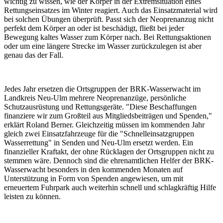
wichtig zu wissen, wie der Körper in der Extremsituation eines
Rettungseinsatzes im Winter reagiert. Auch das Einsatzmaterial wird
bei solchen Übungen überprüft. Passt sich der Neoprenanzug nicht
perfekt dem Körper an oder ist beschädigt, fließt bei jeder
Bewegung kaltes Wasser zum Körper nach. Bei Rettungsaktionen
oder um eine längere Strecke im Wasser zurückzulegen ist aber
genau das der Fall.
Jedes Jahr ersetzen die Ortsgruppen der BRK-Wasserwacht im
Landkreis Neu-Ulm mehrere Neoprenanzüge, persönliche
Schutzausrüstung und Rettungsgeräte. "Diese Beschaffungen
finanziere wir zum Großteil aus Mitgliedsbeiträgen und Spenden,"
erklärt Roland Berner. Gleichzeitig müssen im kommenden Jahr
gleich zwei Einsatzfahrzeuge für die "Schnelleinsatzgruppen
Wasserrettung" in Senden und Neu-Ulm ersetzt werden. Ein
finanzieller Kraftakt, der ohne Rücklagen der Ortsgruppen nicht zu
stemmen wäre. Dennoch sind die ehrenamtlichen Helfer der BRK-
Wasserwacht besonders in den kommenden Monaten auf
Unterstützung in Form von Spenden angewiesen, um mit
erneuertem Fuhrpark auch weiterhin schnell und schlagkräftig Hilfe
leisten zu können.