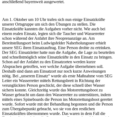
anschließend bayernweit ausgewertet.
Am 1. Oktober um 10 Uhr trafen sich nun einige Einsatzkräfte
unserer Ortsgruppe um sich den Übungen zu stellen. Die
Einsatzkräfte kannten die Aufgaben vorher nicht. Wie auch bei
einem realen Einsatz, legten sich die Taucher und Wasserretter
schon während der Anfahrt ihre Neoprenanzüge an. Am
Bereitstellungsort beim Ludwigsfelder Naherholungssee erhielt
unsere SEG ihren Einsatzauftrag. Eine Person drohte zu ertrinken.
Der SEG Einsatzleiter hatte nun die Aufgabe, die Lage zu beurteilen
und schnellstmöglich seine Einsatzkräfte in den Einsatz zu bringen.
Schon auf der Anfahrt zu den Einsatzorten werden kurze
Absprachen getroffen, wer welche Aufgabe übernehmen soll.
Deshalb sind dann am Einsatzort nur noch kurze Anweisungen
nötig. Bei „unserem Einsatz“ wurde als erste Maßnahme vom SEG
Leiter ein Wasserretter mittels Rettungsbrett in Richtung der
verunglückten Person geschickt, der diese schnell über Wasser
sichern konnte. Gleichzeitig wurde das Motorrettungsboot zu
Wasser gebracht um dann den Wasserretter zu unterstützen, indem
mittels eines Spineboards die Person ins Motorrettungsboot gerettet
wurde. Sofort wurde mit der Behandlung begonnen und die Person
zum Übergabepunkt gebracht, wo sie von den restlichen
Einsatzkräften übernommen wurde. Das waren in dem Fall die