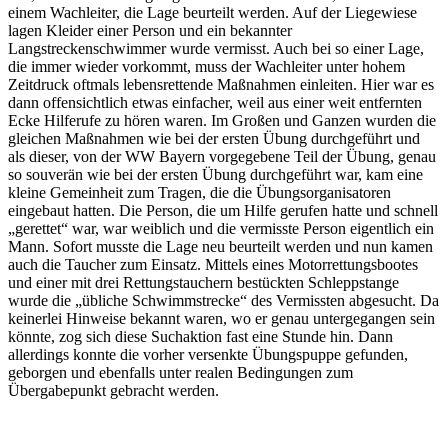
einem Wachleiter, die Lage beurteilt werden. Auf der Liegewiese
lagen Kleider einer Person und ein bekannter
Langstreckenschwimmer wurde vermisst. Auch bei so einer Lage,
die immer wieder vorkommt, muss der Wachleiter unter hohem
Zeitdruck oftmals lebensrettende Maßnahmen einleiten. Hier war es
dann offensichtlich etwas einfacher, weil aus einer weit entfernten
Ecke Hilferufe zu hören waren. Im Großen und Ganzen wurden die
gleichen Maßnahmen wie bei der ersten Übung durchgeführt und
als dieser, von der WW Bayern vorgegebene Teil der Übung, genau
so souverän wie bei der ersten Übung durchgeführt war, kam eine
kleine Gemeinheit zum Tragen, die die Übungsorganisatoren
eingebaut hatten. Die Person, die um Hilfe gerufen hatte und schnell
„gerettet“ war, war weiblich und die vermisste Person eigentlich ein
Mann. Sofort musste die Lage neu beurteilt werden und nun kamen
auch die Taucher zum Einsatz. Mittels eines Motorrettungsbootes
und einer mit drei Rettungstauchern bestückten Schleppstange
wurde die „übliche Schwimmstrecke“ des Vermissten abgesucht. Da
keinerlei Hinweise bekannt waren, wo er genau untergegangen sein
könnte, zog sich diese Suchaktion fast eine Stunde hin. Dann
allerdings konnte die vorher versenkte Übungspuppe gefunden,
geborgen und ebenfalls unter realen Bedingungen zum
Übergabepunkt gebracht werden.