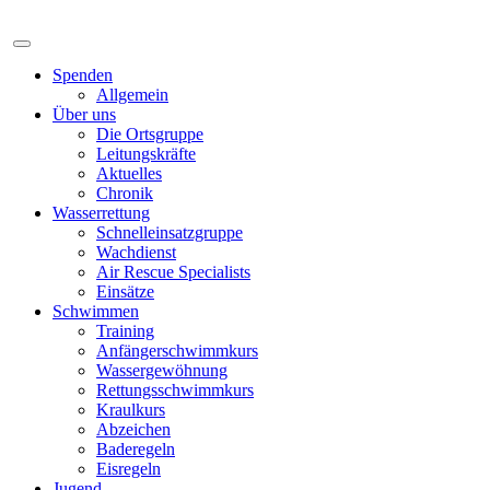
Spenden
Allgemein
Über uns
Die Ortsgruppe
Leitungskräfte
Aktuelles
Chronik
Wasserrettung
Schnelleinsatzgruppe
Wachdienst
Air Rescue Specialists
Einsätze
Schwimmen
Training
Anfängerschwimmkurs
Wassergewöhnung
Rettungsschwimmkurs
Kraulkurs
Abzeichen
Baderegeln
Eisregeln
Jugend