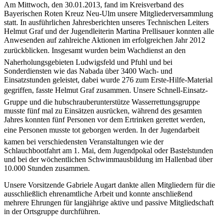
Am Mittwoch, den 30.01.2013, fand im Kreisverband des
Bayerischen Roten Kreuz Neu-Ulm unsere Mitgliederversammlung
statt. In ausführlichen Jahresberichten unseres Technischen Leiters
Helmut Graf und der Jugendleiterin Martina Prellisauer konnten alle
Anwesenden auf zahlreiche Aktionen im erfolgreichen Jahr 2012
zurückblicken. Insgesamt wurden beim Wachdienst an den
Naherholungsgebieten Ludwigsfeld und Pfuhl und bei
Sonderdiensten wie das Nabada über 3400 Wach- und
Einsatzstunden geleistet, dabei wurde 276 zum Erste-Hilfe-Material
gegriffen, fasste Helmut Graf zusammen. Unsere Schnell-Einsatz-
Gruppe und die hubschrauberunterstütze Wasserrettungsgruppe
musste fünf mal zu Einsätzen ausrücken, während des gesamten
Jahres konnten fünf Personen vor dem Ertrinken gerettet werden,
eine Personen musste tot geborgen werden. In der Jugendarbeit
kamen bei verschiedensten Veranstaltungen wie der
Schlauchbootfahrt am 1. Mai, dem Jugendpokal oder Bastelstunden
und bei der wöchentlichen Schwimmausbildung im Hallenbad über
10.000 Stunden zusammen.
Unsere Vorsitzende Gabriele Augart dankte allen Mitgliedern für die
ausschließlich ehrenamtliche Arbeit und konnte anschließend
mehrere Ehrungen für langjährige aktive und passive Mitgliedschaft
in der Ortsgruppe durchführen.