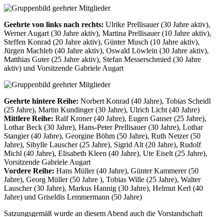
Geehrte von links nach rechts:
Ulrike Prellisauer (30 Jahre aktiv),
Werner Augart (30 Jahre aktiv), Martina Prellisauer (10 Jahre aktiv),
Steffen Konrad (20 Jahre aktiv), Günter Musch (10 Jahre aktiv),
Jürgen Machleb (40 Jahre aktiv), Oswald Löwlein (30 Jahre aktiv),
Matthias Guter (25 Jahre aktiv), Stefan Messerschmied (30 Jahre
aktiv) und Vorsitzende Gabriele Augart
Geehrte hintere Reihe:
Norbert Konrad (40 Jahre), Tobias Scheidl
(25 Jahre), Martin Kundinger (30 Jahre), Ulrich Licht (40 Jahre)
Mittlere Reihe:
Ralf Kroner (40 Jahre), Eugen Ganser (25 Jahre),
Lothar Beck (30 Jahre), Hans-Peter Prellisauer (30 Jahre), Lothar
Stangier (40 Jahre), Georgine Böhm (50 Jahre), Ruth Netzer (50
Jahre), Sibylle Lauscher (25 Jahre), Sigrid Alt (20 Jahre), Rudolf
Michl (40 Jahre), Elisabeth Kleen (40 Jahre), Ute Eiselt (25 Jahre),
Vorsitzende Gabriele Augart
Vordere Reihe:
Hans Müller (40 Jahre), Günter Kammerer (50
Jahre), Georg Müller (50 Jahre ), Tobias Wille (25 Jahre), Walter
Lauscher (30 Jahre), Markus Hannig (30 Jahre), Helmut Kerl (40
Jahre) und Griseldis Lemmermann (50 Jahre)
Satzungsgemäß wurde an diesem Abend auch die Vorstandschaft