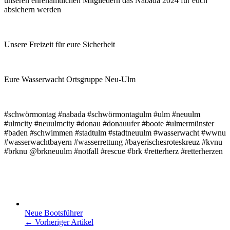
unseren ehrenamtlichen Mitgliedern das Nabada 2024 für euch
absichern werden
Unsere Freizeit für eure Sicherheit
Eure Wasserwacht Ortsgruppe Neu-Ulm
#schwörmontag #nabada #schwörmontagulm #ulm #neuulm
#ulmcity #neuulmcity #donau #donauufer #boote #ulmermünster
#baden #schwimmen #stadtulm #stadtneuulm #wasserwacht #wwnu
#wasserwachtbayern #wasserrettung #bayerischesroteskreuz #kvnu
#brknu @brkneuulm #notfall #rescue #brk #retterherz #retterherzen
Neue Bootsführer
← Vorheriger Artikel