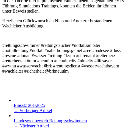
In der Theorie und in praktischen Fallbeispielen, sogenannten FSTs
Führung Simulations Trainings, konnten die Beiden ihr können
unter Beweis stellen.
Herzlichen Glückwunsch an Nico und Andr zur bestandenen
Wachleiter Ausbildung.
#rettungsschwimmer #rettungstaucher #notfallsanitäter
#notfallrettung #notfall #naherholungsgebiet #see #badesee #fluss
#rescue #donau #wasser #rettung #kvnu #ehrenamt #retterherz
#retterherzen #ulm #neuulm #neuulmcity #ulmcity #lifesaver
#wwnu #wasserwacht #brk #rettungsdienst #wasserwachtbayern
#wachleiter #sicherheit @brkneuulm
Einsatz #01/2025
← Vorheriger Artikel
Landeswettbewerb Rettungsschwimmen
→ Nächster Artikel