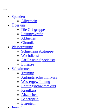
Spenden
Allgemein
Über uns
Die Ortsgruppe
Leitungskräfte
Aktuelles
Chronik
Wasserrettung
Schnelleinsatzgruppe
Wachdienst
Air Rescue Specialists
Einsätze
Schwimmen
Training
Anfängerschwimmkurs
Wassergewöhnung
Rettungsschwimmkurs
Kraulkurs
Abzeichen
Baderegeln
Eisregeln
Jugend