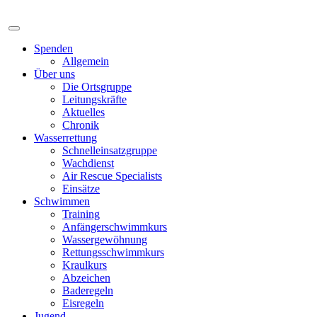
Spenden
Allgemein
Über uns
Die Ortsgruppe
Leitungskräfte
Aktuelles
Chronik
Wasserrettung
Schnelleinsatzgruppe
Wachdienst
Air Rescue Specialists
Einsätze
Schwimmen
Training
Anfängerschwimmkurs
Wassergewöhnung
Rettungsschwimmkurs
Kraulkurs
Abzeichen
Baderegeln
Eisregeln
Jugend