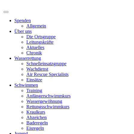
Spenden
Allgemein
Über uns
Die Ortsgruppe
Leitungskräfte
Aktuelles
Chronik
Wasserrettung
Schnelleinsatzgruppe
Wachdienst
Air Rescue Specialists
Einsätze
Schwimmen
Training
Anfängerschwimmkurs
Wassergewöhnung
Rettungsschwimmkurs
Kraulkurs
Abzeichen
Baderegeln
Eisregeln
Jugend