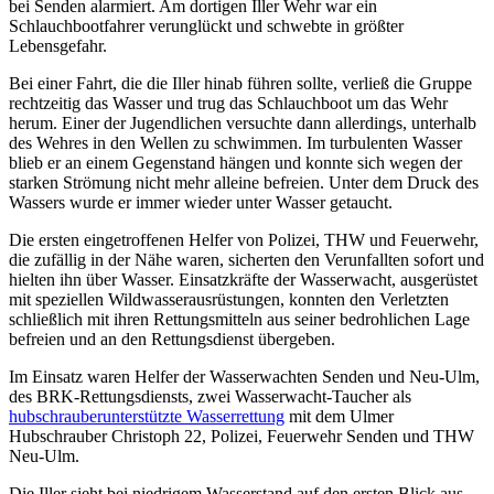
bei Senden alarmiert. Am dortigen Iller Wehr war ein
Schlauchbootfahrer verunglückt und schwebte in größter
Lebensgefahr.
Bei einer Fahrt, die die Iller hinab führen sollte, verließ die Gruppe
rechtzeitig das Wasser und trug das Schlauchboot um das Wehr
herum. Einer der Jugendlichen versuchte dann allerdings, unterhalb
des Wehres in den Wellen zu schwimmen. Im turbulenten Wasser
blieb er an einem Gegenstand hängen und konnte sich wegen der
starken Strömung nicht mehr alleine befreien. Unter dem Druck des
Wassers wurde er immer wieder unter Wasser getaucht.
Die ersten eingetroffenen Helfer von Polizei, THW und Feuerwehr,
die zufällig in der Nähe waren, sicherten den Verunfallten sofort und
hielten ihn über Wasser. Einsatzkräfte der Wasserwacht, ausgerüstet
mit speziellen Wildwasserausrüstungen, konnten den Verletzten
schließlich mit ihren Rettungsmitteln aus seiner bedrohlichen Lage
befreien und an den Rettungsdienst übergeben.
Im Einsatz waren Helfer der Wasserwachten Senden und Neu-Ulm,
des BRK-Rettungsdiensts, zwei Wasserwacht-Taucher als
hubschrauberunterstützte Wasserrettung
mit dem Ulmer
Hubschrauber Christoph 22, Polizei, Feuerwehr Senden und THW
Neu-Ulm.
Die Iller sieht bei niedrigem Wasserstand auf den ersten Blick aus