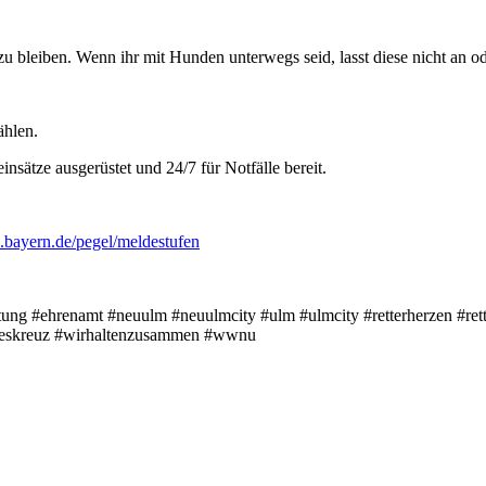
u bleiben. Wenn ihr mit Hunden unterwegs seid, lasst diese nicht an od
ählen.
sätze ausgerüstet und 24/7 für Notfälle bereit.
bayern.de/pegel/meldestufen
g #ehrenamt #neuulm #neuulmcity #ulm #ulmcity #retterherzen #rett
oteskreuz #wirhaltenzusammen #wwnu