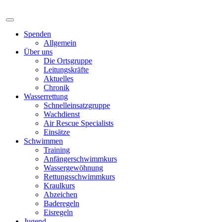
Spenden
Allgemein
Über uns
Die Ortsgruppe
Leitungskräfte
Aktuelles
Chronik
Wasserrettung
Schnelleinsatzgruppe
Wachdienst
Air Rescue Specialists
Einsätze
Schwimmen
Training
Anfängerschwimmkurs
Wassergewöhnung
Rettungsschwimmkurs
Kraulkurs
Abzeichen
Baderegeln
Eisregeln
Jugend