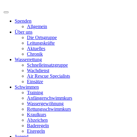
Spenden
Allgemein
Über uns
Die Ortsgruppe
Leitungskräfte
Aktuelles
Chronik
Wasserrettung
Schnelleinsatzgruppe
Wachdienst
Air Rescue Specialists
Einsätze
Schwimmen
Training
Anfängerschwimmkurs
Wassergewöhnung
Rettungsschwimmkurs
Kraulkurs
Abzeichen
Baderegeln
Eisregeln
Jugend