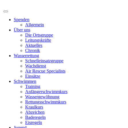
Spenden
Allgemein
Über uns
Die Ortsgruppe
Leitungskräfte
Aktuelles
Chronik
Wasserrettung
Schnelleinsatzgruppe
Wachdienst
Air Rescue Specialists
Einsätze
Schwimmen
Training
Anfängerschwimmkurs
Wassergewöhnung
Rettungsschwimmkurs
Kraulkurs
Abzeichen
Baderegeln
Eisregeln
Jugend