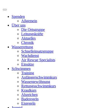
Spenden
Allgemein
Über uns
Die Ortsgruppe
Leitungskräfte
Aktuelles
Chronik
Wasserrettung
Schnelleinsatzgruppe
Wachdienst
Air Rescue Specialists
Einsätze
Schwimmen
Training
Anfängerschwimmkurs
Wassergewöhnung
Rettungsschwimmkurs
Kraulkurs
Abzeichen
Baderegeln
Eisregeln
Jugend