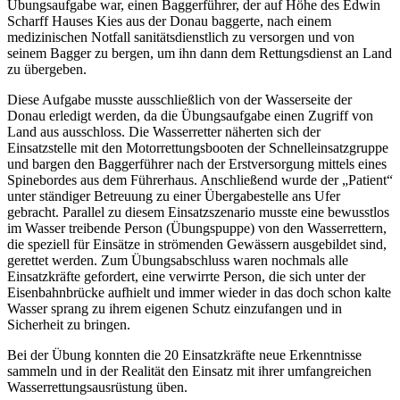
Übungsaufgabe war, einen Baggerführer, der auf Höhe des Edwin
Scharff Hauses Kies aus der Donau baggerte, nach einem
medizinischen Notfall sanitätsdienstlich zu versorgen und von
seinem Bagger zu bergen, um ihn dann dem Rettungsdienst an Land
zu übergeben.
Diese Aufgabe musste ausschließlich von der Wasserseite der
Donau erledigt werden, da die Übungsaufgabe einen Zugriff von
Land aus ausschloss. Die Wasserretter näherten sich der
Einsatzstelle mit den Motorrettungsbooten der Schnelleinsatzgruppe
und bargen den Baggerführer nach der Erstversorgung mittels eines
Spinebordes aus dem Führerhaus. Anschließend wurde der „Patient“
unter ständiger Betreuung zu einer Übergabestelle ans Ufer
gebracht. Parallel zu diesem Einsatzszenario musste eine bewusstlos
im Wasser treibende Person (Übungspuppe) von den Wasserrettern,
die speziell für Einsätze in strömenden Gewässern ausgebildet sind,
gerettet werden. Zum Übungsabschluss waren nochmals alle
Einsatzkräfte gefordert, eine verwirrte Person, die sich unter der
Eisenbahnbrücke aufhielt und immer wieder in das doch schon kalte
Wasser sprang zu ihrem eigenen Schutz einzufangen und in
Sicherheit zu bringen.
Bei der Übung konnten die 20 Einsatzkräfte neue Erkenntnisse
sammeln und in der Realität den Einsatz mit ihrer umfangreichen
Wasserrettungsausrüstung üben.