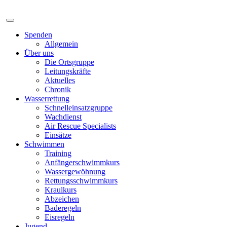
Spenden
Allgemein
Über uns
Die Ortsgruppe
Leitungskräfte
Aktuelles
Chronik
Wasserrettung
Schnelleinsatzgruppe
Wachdienst
Air Rescue Specialists
Einsätze
Schwimmen
Training
Anfängerschwimmkurs
Wassergewöhnung
Rettungsschwimmkurs
Kraulkurs
Abzeichen
Baderegeln
Eisregeln
Jugend