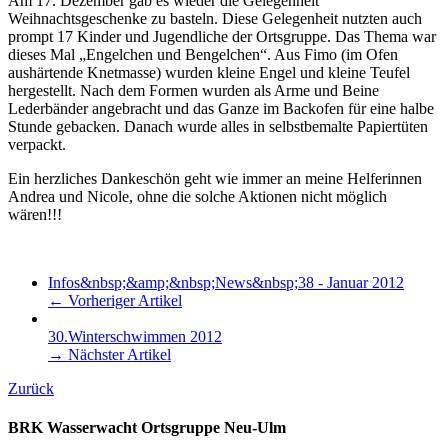
Am 17. Dezember gab es wieder die Gelegenheit
Weihnachtsgeschenke zu basteln. Diese Gelegenheit nutzten auch
prompt 17 Kinder und Jugendliche der Ortsgruppe. Das Thema war
dieses Mal „Engelchen und Bengelchen“. Aus Fimo (im Ofen
aushärtende Knetmasse) wurden kleine Engel und kleine Teufel
hergestellt. Nach dem Formen wurden als Arme und Beine
Lederbänder angebracht und das Ganze im Backofen für eine halbe
Stunde gebacken. Danach wurde alles in selbstbemalte Papiertüten
verpackt.
Ein herzliches Dankeschön geht wie immer an meine Helferinnen
Andrea und Nicole, ohne die solche Aktionen nicht möglich
wären!!!
Infos&nbsp;&amp;&nbsp;News&nbsp;38 - Januar 2012
← Vorheriger Artikel
30.Winterschwimmen 2012
→ Nächster Artikel
Zurück
BRK Wasserwacht Ortsgruppe Neu-Ulm