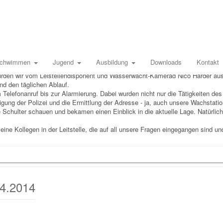
h alarmiert?
Krumbach. Aber was machen die, damit unsere Piepser auslösen? Und wer sind üb
chwimmen
Jugend
Ausbildung
Downloads
Kontakt
u alamiert wird? Diesen und vielen anderen Fragen wollten wir am Mittwoch,
wurden wir vom Leistellendisponent und Wasserwacht-Kamerad Nico Harder a
nd den täglichen Ablauf.
Telefonanruf bis zur Alarmierung. Dabei wurden nicht nur die Tätigkeiten de
igung der Polizei und die Ermittlung der Adresse - ja, auch unsere Wachstati
Schulter schauen und bekamen einen Einblick in die aktuelle Lage. Natürlich
eine Kollegen in der Leitstelle, die auf all unsere Fragen eingegangen sind u
4.2014