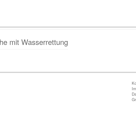
he mit Wasserrettung
Ko
I
Da
Gr