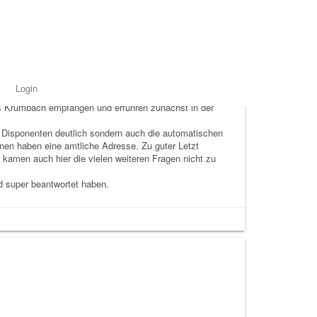
erhaupt „die“? Und woher wissen „die“, ob
Login
 den 26.02.2014, nachgehen und so fuhren wir mit
us Krumbach empfangen und erfuhren zunächst in der
s Disponenten deutlich sondern auch die automatischen
onen haben eine amtliche Adresse. Zu guter Letzt
 kamen auch hier die vielen weiteren Fragen nicht zu
nd super beantwortet haben.