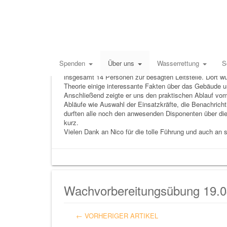
Wie wird unsere SEG eigentlic
22.04.2014
Michael Huber
Klar: durch die Integrierte Leitstelle Donau-Iller in 
Spenden
Über uns
Wasserrettung
S
beispielsweise die SEG der Ortsgruppe Senden auch daz
insgesamt 14 Personen zur besagten Leitstelle. Dort 
Theorie einige interessante Fakten über das Gebäude u
Anschließend zeigte er uns den praktischen Ablauf vom 
Abläufe wie Auswahl der Einsatzkräfte, die Benachricht
durften alle noch den anwesenden Disponenten über die 
kurz.
Vielen Dank an Nico für die tolle Führung und auch an s
Wachvorbereitungsübung 19.0
← VORHERIGER ARTIKEL